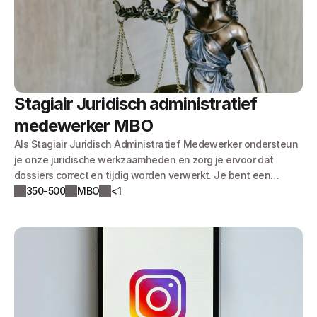
Stagiair Juridisch administratief 
medewerker MBO
Als Stagiair Juridisch Administratief Medewerker ondersteun
je onze juridische werkzaamheden en zorg je ervoor dat
dossiers correct en tijdig worden verwerkt. Je bent een
belangrijke schakel tussen cliënten, juridische professionals
350-500
MBO
<1
en externe instanties. Dankzij jouw gestructureerde
werkwijze blijft alles overzichtelijk en op orde.