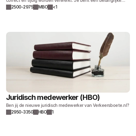
correct en tijdig worden verwerkt. Je bent een belangrijke
schakel tussen cliënten, juridische professionals en externe
2500-2975
MBO
<1
instanties. Dankzij jouw gestructureerde werkwijze blijft alles
overzichtelijk en op orde.
Juridisch medewerker (HBO)
Ben jij de nieuwe juridisch medewerker van Verkeersboete.nl?
2950-3350
HBO
1