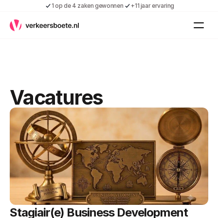
1 op de 4 zaken gewonnen
+11 jaar ervaring
Kennis
Vacatures
Over ons
Contact
Gratis boete indienen
Vacatures
Inloggen
Contact
Shop
Over ons
Stagiair(e) Business Development 