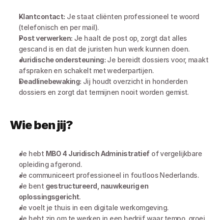
Klantcontact:
 Je staat cliënten professioneel te woord 
(telefonisch en per mail).
Post verwerken:
 Je haalt de post op, zorgt dat alles 
gescand is en dat de juristen hun werk kunnen doen.
Juridische ondersteuning:
 Je bereidt dossiers voor, maakt 
afspraken en schakelt met wederpartijen.
Deadlinebewaking:
 Jij houdt overzicht in honderden 
dossiers en zorgt dat termijnen nooit worden gemist.
Wie ben jij?
Je hebt 
MBO 4 Juridisch Administratief
 of vergelijkbare 
opleiding afgerond.
Je communiceert professioneel in foutloos Nederlands.
Je bent 
gestructureerd, nauwkeurig en 
oplossingsgericht
.
Je voelt je thuis in een digitale werkomgeving.
Je hebt zin om te werken in een bedrijf waar tempo, groei 