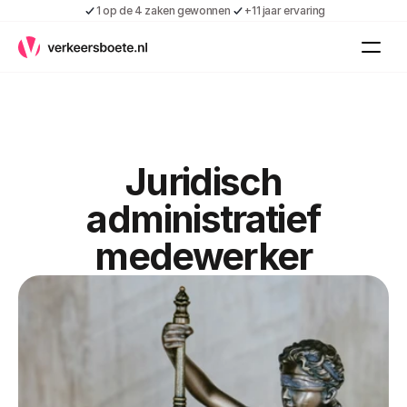
1 op de 4 zaken gewonnen
+11 jaar ervaring
Kennis
Vacatures
Over ons
Contact
Gratis boete indienen
Juridisch
Inloggen
administratief
Contact
medewerker
Shop
Over ons