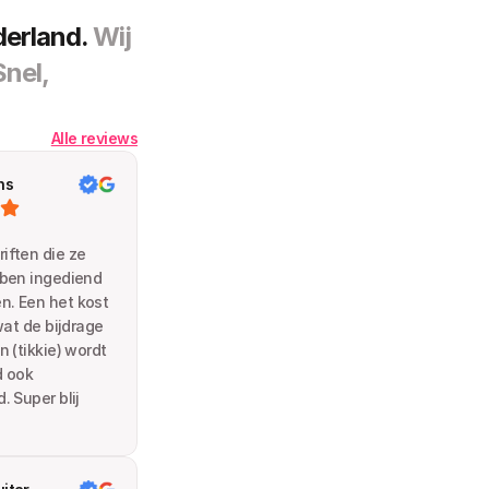
erland. 
Wij 
nel, 
Alle reviews
ns
ften die ze 
ben ingediend 
. Een het kost 
wat de bijdrage 
 (tikkie) wordt 
 ook 
 Super blij 