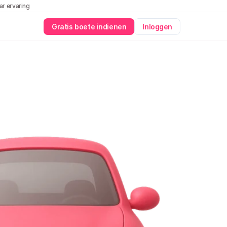
aar ervaring
Gratis boete indienen
Inloggen