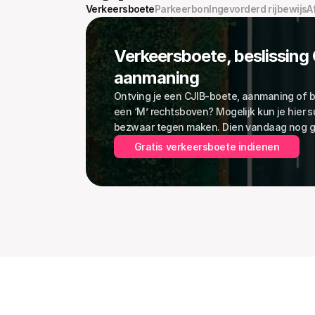
Verkeersboete
Parkeerbon
Ingevorderd rijbewijs
A
Verkeersboete, beslissing 
aanmaning
Ontving je een CJIB-boete, aanmaning of be
een ‘M’ rechtsboven? Mogelijk kun je hier s
bezwaar tegen maken. Dien vandaag nog gr
Gratis verkeersboete indienen