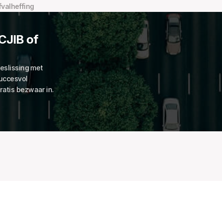
fvalheffing
CJIB of 
slissing met 
uccesvol 
atis bezwaar in.