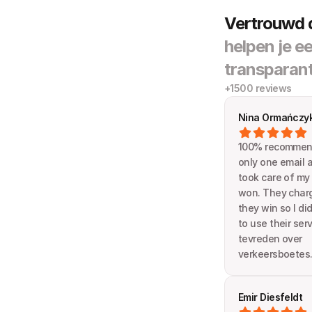
Vertrouwd d
helpen je e
transparant
+1500 reviews
Nina Ormańczy
100% recommende
only one email a
took care of my
won. They charge
they win so I did
to use their serv
tevreden over 
verkeersboetes.
Emir Diesfeldt