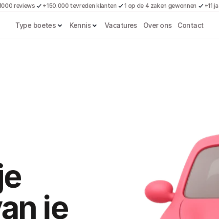
1000 reviews
+150.000 tevreden klanten
1 op de 4 zaken gewonnen
+11 j
Type boetes
Kennis
Vacatures
Over ons
Contact
e 
an je