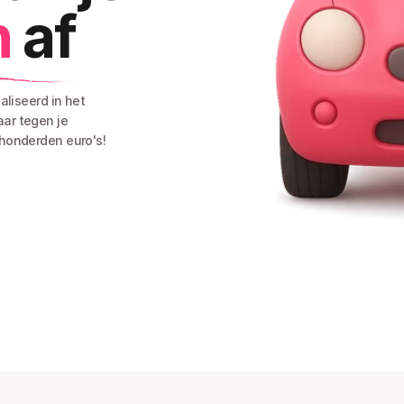
n
af
liseerd in het 
r tegen je 
honderden euro's!