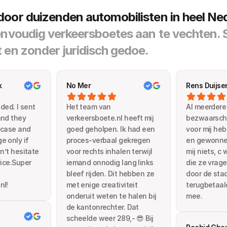
oor duizenden automobilisten in heel Ned
envoudig verkeersboetes aan te vechten. S
 en zonder juridisch gedoe.
k
No Mer
Rens Duijse
d. I sent 
Het team van 
Al meerdere 
nd they 
verkeersboete.nl heeft mij 
bezwaarschri
 case and 
goed geholpen. Ik had een 
voor mij heb
 only if 
proces-verbaal gekregen 
en gewonnen
n’t hesitate 
voor rechts inhalen terwijl 
mij niets, c 
ice.Super 
iemand onnodig lang links 
die ze vragen
bleef rijden. Dit hebben ze 
door de stad
nl!
met enige creativiteit 
terugbetaald.
onderuit weten te halen bij 
mee.
de kantonrechter. Dat 
scheelde weer 289,- 😎 Bij 