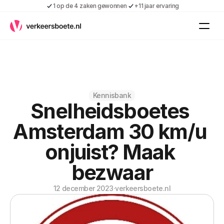
1 op de 4 zaken gewonnen
+11 jaar ervaring
Kennis
Vacatures
Over ons
Contact
Gratis boete indienen
Kennisbank
Snelheidsboetes 
Inloggen
Contact
Amsterdam 30 km/u 
Shop
onjuist? Maak 
Over ons
bezwaar
12 december 2023
·
verkeersboete.nl