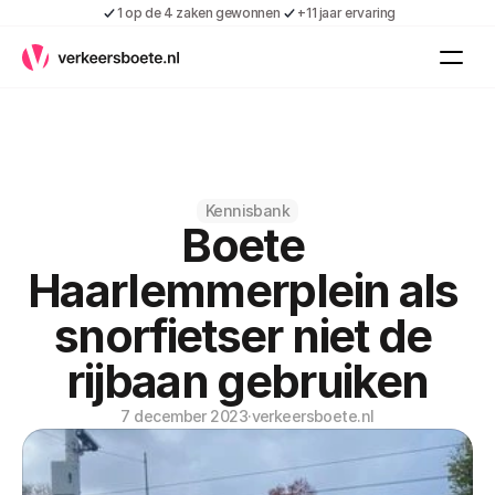
1 op de 4 zaken gewonnen
+11 jaar ervaring
Kennis
Vacatures
Over ons
Contact
Gratis boete indienen
Kennisbank
Boete 
Inloggen
Contact
Haarlemmerplein als 
Shop
snorfietser niet de 
Over ons
rijbaan gebruiken
7 december 2023
·
verkeersboete.nl