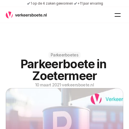
1 op de 4 zaken gewonnen
+11 jaar ervaring
Kennis
Vacatures
Over ons
Contact
Gratis boete indienen
Parkeerboetes
Parkeerboete in 
Inloggen
Contact
Zoetermeer
Shop
10 maart 2021
·
verkeersboete.nl
Over ons