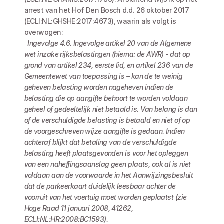
arrest van het Hof Den Bosch d.d. 26 oktober 2017 
(ECLI:NL:GHSHE:2017:4673), waarin als volgt is 
overwogen:
 Ingevolge 4.6. Ingevolge artikel 20 van de Algemene 
wet inzake rijksbelastingen (hierna: de AWR) - dat op 
grond van artikel 234, eerste lid, en artikel 236 van de 
Gemeentewet van toepassing is – kan de te weinig 
geheven belasting worden nageheven indien de 
belasting die op aangifte behoort te worden voldaan 
geheel of gedeeltelijk niet betaald is. Van belang is dan 
of de verschuldigde belasting is betaald en niet of op 
de voorgeschreven wijze aangifte is gedaan. Indien 
achteraf blijkt dat betaling van de verschuldigde 
belasting heeft plaatsgevonden is voor het opleggen 
van een naheffingsaanslag geen plaats, ook al is niet 
voldaan aan de voorwaarde in het Aanwijzingsbesluit 
dat de parkeerkaart duidelijk leesbaar achter de 
voorruit van het voertuig moet worden geplaatst (zie 
Hoge Raad 11 januari 2008, 41262, 
ECLI:NL:HR:2008:BC1593).