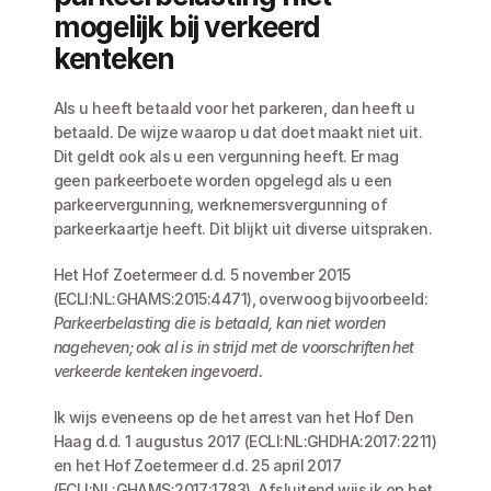
mogelijk bij verkeerd 
kenteken
Als u heeft betaald voor het parkeren, dan heeft u 
betaald. De wijze waarop u dat doet maakt niet uit. 
Dit geldt ook als u een vergunning heeft. Er mag 
geen parkeerboete worden opgelegd als u een 
parkeervergunning, werknemersvergunning of 
parkeerkaartje heeft. Dit blijkt uit diverse uitspraken.
Het Hof Zoetermeer d.d. 5 november 2015 
(ECLI:NL:GHAMS:2015:4471), overwoog bijvoorbeeld: 
Parkeerbelasting die is betaald, kan niet worden 
nageheven; ook al is in strijd met de voorschriften het 
verkeerde kenteken ingevoerd.
Ik wijs eveneens op de het arrest van het Hof Den 
Haag d.d. 1 augustus 2017 (ECLI:NL:GHDHA:2017:2211) 
en het Hof Zoetermeer d.d. 25 april 2017 
(ECLI:NL:GHAMS:2017:1783). Afsluitend wijs ik op het 