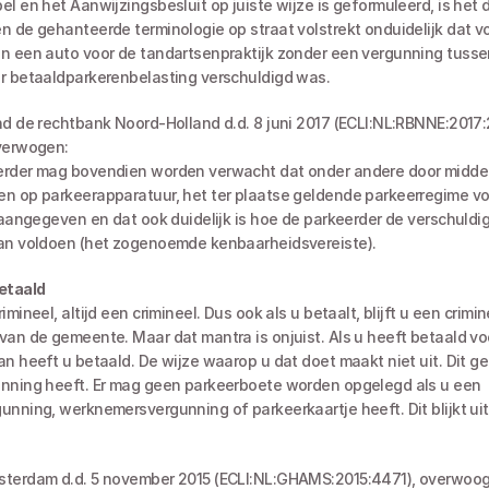
el en het Aanwijzingsbesluit op juiste wijze is geformuleerd, is het d
n de gehanteerde terminologie op straat volstrekt onduidelijk dat vo
n een auto voor de tandartsenpraktijk zonder een vergunning tussen
r betaaldparkerenbelasting verschuldigd was.
nd de rechtbank Noord-Holland d.d. 8 juni 2017 (ECLI:NL:RBNNE:2017:2
verwogen:
n op parkeerapparatuur, het ter plaatse geldende parkeerregime vo
s aangegeven en dat ook duidelijk is hoe de parkeerder de verschuldig
kan voldoen (het zogenoemde kenbaarheidsvereiste).
etaald
van de gemeente. Maar dat mantra is onjuist. Als u heeft betaald voo
an heeft u betaald. De wijze waarop u dat doet maakt niet uit. Dit gel
nning heeft. Er mag geen parkeerboete worden opgelegd als u een 
unning, werknemersvergunning of parkeerkaartje heeft. Dit blijkt uit 
sterdam d.d. 5 november 2015 (ECLI:NL:GHAMS:2015:4471), overwoog