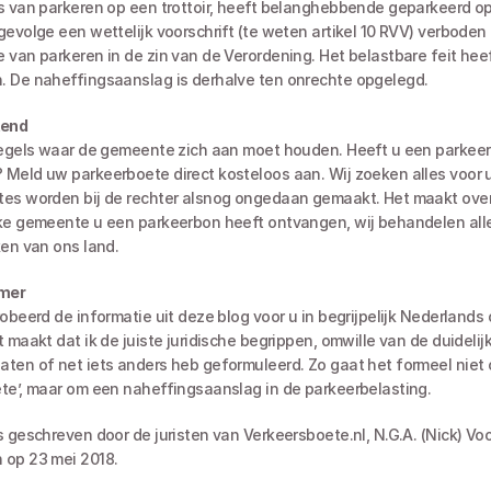
s van parkeren op een trottoir, heeft belanghebbende geparkeerd op
evolge een wettelijk voorschrift (te weten artikel 10 RVV) verboden is.
 van parkeren in de zin van de Verordening. Het belastbare feit heeft
 De naheffingsaanslag is derhalve ten onrechte opgelegd.
end
Meld uw parkeerboete direct kosteloos aan. Wij zoeken alles voor u u
es worden bij de rechter alsnog ongedaan gemaakt. Het maakt overi
ke gemeente u een parkeerbon heeft ontvangen, wij behandelen alle
ken van ons land.
imer
 maakt dat ik de juiste juridische begrippen, omwille van de duidelij
ten of net iets anders heb geformuleerd. Zo gaat het formeel niet 
te’, maar om een naheffingsaanslag in de parkeerbelasting.
s geschreven door de juristen van Verkeersboete.nl, N.G.A. (Nick) Voo
op 23 mei 2018. 