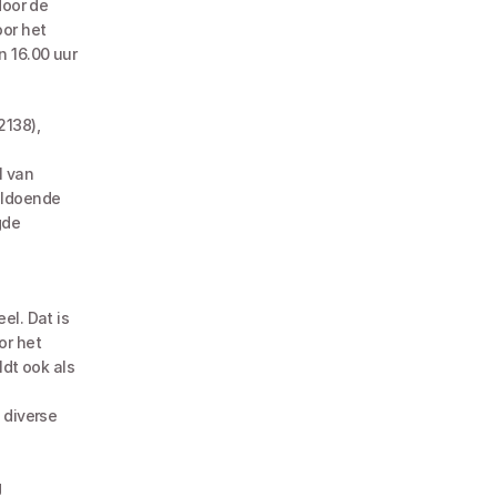
oor de 
or het 
 16.00 uur 
138), 
ldoende 
de 
r het 
dt ook als 
diverse 
 