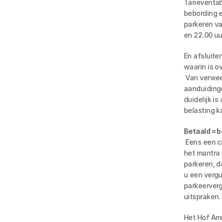
Tarieventab
bebording e
parkeren va
en 22.00 uu
En afsluite
waarin is o
 Van verweerder mag bovendien worden verwacht dat onder andere door middel van 
aanduidinge
duidelijk i
belasting 
Betaald = b
 Eens een crimineel, altijd een crimineel. Dus ook als u betaalt, blijft u een crimineel. Dat is 
het mantra 
parkeren, d
u een vergu
parkeerverg
uitspraken.
Het Hof Am