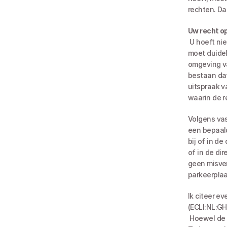
rechten. Da
Uw recht op
 U hoeft niet te Googelen om te bezien of u moet betalen voor het parkeren. De gemeente 
moet duidel
omgeving va
bestaan dat
uitspraak v
waarin de 
Volgens vas
een bepaald
bij of in d
of in de di
geen misver
parkeerpla
Ik citeer e
(ECLI:NL:G
 Hoewel de verschuldigdheid van parkeerbelasting in de Verordening, de bijbehorende 