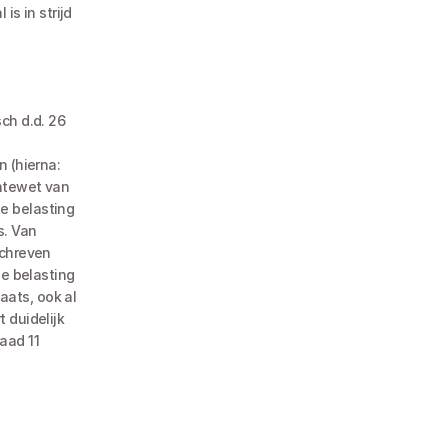
s in strijd 
h d.d. 26 
ntewet van 
 belasting 
. Van 
chreven 
e belasting 
ats, ook al 
duidelijk 
ad 11 