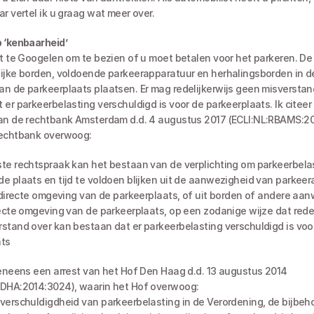
ar vertel ik u graag wat meer over.
 ‘kenbaarheid’
ijke borden, voldoende parkeerapparatuur en herhalingsborden in de
n de parkeerplaats plaatsen. Er mag redelijkerwijs geen misverstand
 er parkeerbelasting verschuldigd is voor de parkeerplaats. Ik citeer 
an de rechtbank Amsterdam d.d. 4 augustus 2017 (ECLI:NL:RBAMS:20
rechtbank overwoog:
te rechtspraak kan het bestaan van de verplichting om parkeerbelas
e plaats en tijd te voldoen blijken uit de aanwezigheid van parkeer
e directe omgeving van de parkeerplaats, of uit borden of andere aanwi
recte omgeving van de parkeerplaats, op een zodanige wijze dat redeli
stand over kan bestaan dat er parkeerbelasting verschuldigd is voor
ats
veneens een arrest van het Hof Den Haag d.d. 13 augustus 2014 
HDHA:2014:3024), waarin het Hof overwoog: