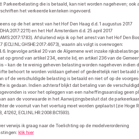
: Parkeerbelasting die is betaald, kan niet worden nageheven; ook al i
schriften het verkeerde kenteken ingevoerd.
neens op de het arrest van het Hof Den Haag d.d. 1 augustus 2017 
DHA:2017:2211) en het Hof Amsterdam d.d. 25 april 2017 
AMS:2017:1783). Afsluitend wijs ik op het arrest van het Hof Den Bosc
7 (ECLI:NL:GHSHE:2017:4673), waarin als volgt is overwogen:
at op grond van artikel 234, eerste lid, en artikel 236 van de Gemee
is – kan de te weinig geheven belasting worden nageheven indien de
ifte behoort te worden voldaan geheel of gedeeltelijk niet betaald is
an of de verschuldigde belasting is betaald en niet of op de voorges
fte is gedaan. Indien achteraf blijkt dat betaling van de verschuldigd
sgevonden is voor het opleggen van een naheffingsaanslag geen pla
daan aan de voorwaarde in het Aanwijzingsbesluit dat de parkeerkaart 
hter de voorruit van het voertuig moet worden geplaatst (zie Hoge Ra
8, 41262, ECLI:NL:HR:2008:BC1593).
ver verwijs ik graag naar de Toelichting op de modelverordening 
stingen: 
klik hier