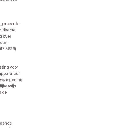
 directe 
 over 
een 
17:5638) 
ting voor 
apparatuur 
jzingen bij 
jkerwijs 
 de 