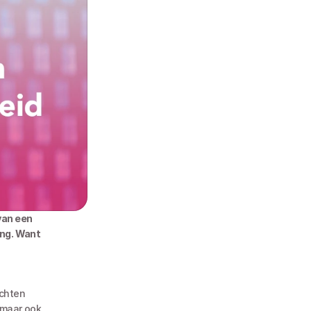
an een 
ng. Want 
 maar ook 