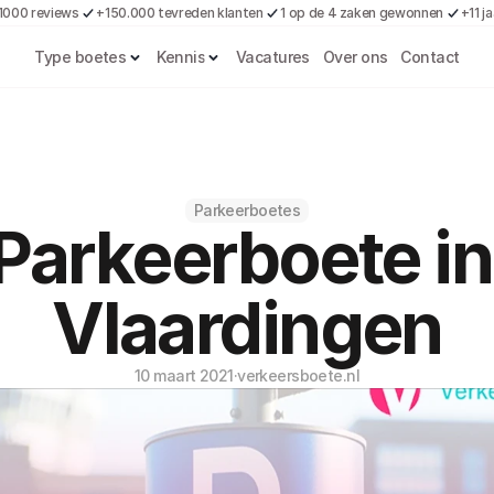
1000 reviews
+150.000 tevreden klanten
1 op de 4 zaken gewonnen
+11 j
Type boetes
Kennis
Vacatures
Over ons
Contact
Parkeerboetes
Parkeerboete in 
Vlaardingen
10 maart 2021
·
verkeersboete.nl