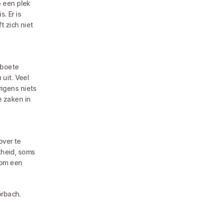
 een plek 
 Er is 
 zich niet 
it. Veel 
gens niets 
 zaken in 
kheid, soms 
om een 
rbach. 