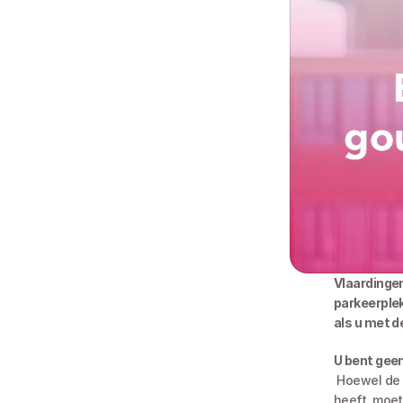
Vlaardingen
parkeerplek
als u met d
U bent gee
 Hoewel de gemeente u graag laat geloven dat u als automobilist uitsluitend plichten 
heeft, moet