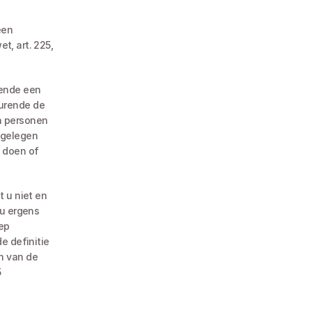
t, art. 225, 
ende een 
urende de 
n personen 
gelegen 
 doen of 
 u niet en 
u ergens 
ep 
 definitie 
 van de 
 