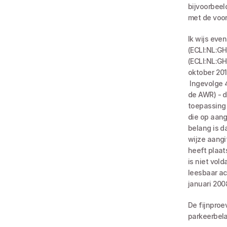
bijvoorbeeld
met de voor
Ik wijs eve
(ECLI:NL:GH
(ECLI:NL:GH
oktober 201
 Ingevolge 4.6. Ingevolge artikel 20 van de Algemene wet inzake rijksbelastingen (hierna: 
de AWR) - d
toepassing 
die op aang
belang is d
wijze aangi
heeft plaat
is niet vol
leesbaar ac
januari 200
De fijnproe
parkeerbela