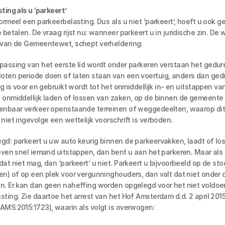
ting als u ‘parkeert’
 betalen. De vraag rijst nu: wanneer parkeert u in juridische zin. De we
 van de Gemeentewet, schept verheldering:
passing van het eerste lid wordt onder parkeren verstaan het gedur
ten periode doen of laten staan van een voertuig, anders dan ged
ig is voor en gebruikt wordt tot het onmiddellijk in- en uitstappen va
 onmiddellijk laden of lossen van zaken, op de binnen de gemeente 
enbaar verkeer openstaande terreinen of weggedeelten, waarop dit
 niet ingevolge een wettelijk voorschrift is verboden.
gd: parkeert u uw auto keurig binnen de parkeervakken, laadt of lost
 even snel iemand uitstappen, dan bent u aan het parkeren. Maar als 
at niet mag, dan ‘parkeert’ u niet. Parkeert u bijvoorbeeld op de sto
en) of op een plek voor vergunninghouders, dan valt dat niet onder de
n. Er kan dan geen naheffing worden opgelegd voor het niet voldoen
sting. Zie daartoe het arrest van het Hof Amsterdam d.d. 2 april 2015
AMS:2015:1723), waarin als volgt is overwogen: