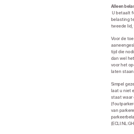
Alleen belas
 U betaalt formeel een parkeerbelasting. Dus als u niet ‘parkeert’, hoeft u ook geen 
belasting te
tweede lid,
Voor de toe
aaneengeslo
tijd die nod
dan wel het
voor het op
laten staan
Simpel geze
laat u niet
staat waar d
(foutparker
van parkere
parkeerbela
(ECLI:NL:GH