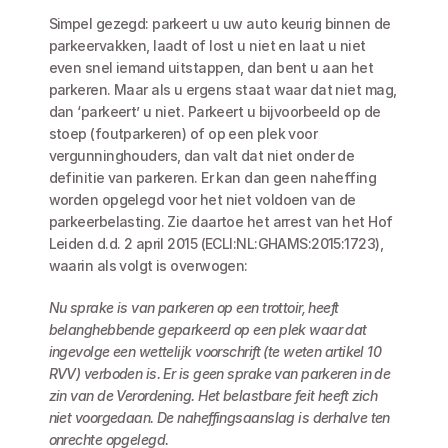
Simpel gezegd: parkeert u uw auto keurig binnen de 
parkeervakken, laadt of lost u niet en laat u niet 
even snel iemand uitstappen, dan bent u aan het 
parkeren. Maar als u ergens staat waar dat niet mag, 
dan ‘parkeert’ u niet. Parkeert u bijvoorbeeld op de 
stoep (foutparkeren) of op een plek voor 
vergunninghouders, dan valt dat niet onder de 
definitie van parkeren. Er kan dan geen naheffing 
worden opgelegd voor het niet voldoen van de 
parkeerbelasting. Zie daartoe het arrest van het Hof 
Leiden d.d. 2 april 2015 (ECLI:NL:GHAMS:2015:1723), 
waarin als volgt is overwogen:
Nu sprake is van parkeren op een trottoir, heeft 
belanghebbende geparkeerd op een plek waar dat 
ingevolge een wettelijk voorschrift (te weten artikel 10 
RVV) verboden is. Er is geen sprake van parkeren in de 
zin van de Verordening. Het belastbare feit heeft zich 
niet voorgedaan. De naheffingsaanslag is derhalve ten 
onrechte opgelegd.