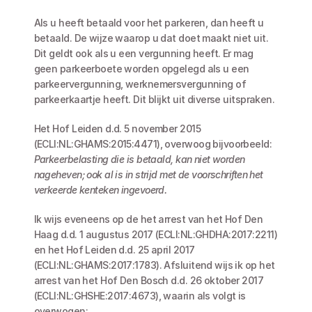
Als u heeft betaald voor het parkeren, dan heeft u 
betaald. De wijze waarop u dat doet maakt niet uit. 
Dit geldt ook als u een vergunning heeft. Er mag 
geen parkeerboete worden opgelegd als u een 
parkeervergunning, werknemersvergunning of 
parkeerkaartje heeft. Dit blijkt uit diverse uitspraken.
Het Hof Leiden d.d. 5 november 2015 
(ECLI:NL:GHAMS:2015:4471), overwoog bijvoorbeeld: 
Parkeerbelasting die is betaald, kan niet worden 
nageheven; ook al is in strijd met de voorschriften het 
verkeerde kenteken ingevoerd.
Ik wijs eveneens op de het arrest van het Hof Den 
Haag d.d. 1 augustus 2017 (ECLI:NL:GHDHA:2017:2211) 
en het Hof Leiden d.d. 25 april 2017 
(ECLI:NL:GHAMS:2017:1783). Afsluitend wijs ik op het 
arrest van het Hof Den Bosch d.d. 26 oktober 2017 
(ECLI:NL:GHSHE:2017:4673), waarin als volgt is 
overwogen: