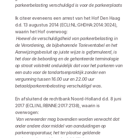
parkeerbelasting verschuldigd is voor de parkeerplaats
Ik citeer eveneens een arrest van het Hof Den Haag 
d.d. 13 augustus 2014 (ECLI:NL:GHDHA:2014:3024), 
waarin het Hof overwoog:
Hoewel de verschuldigdheid van parkeerbelasting in 
de Verordening, de bijbehorende Tarieventabel en het 
Aanwijzingsbesluit op juiste wijze is geformuleerd, is 
het door de bebording en de gehanteerde terminologie 
op straat volstrekt onduidelijk dat voor het parkeren van 
een auto voor de tandartsenpraktijk zonder een 
vergunning tussen 16.00 uur en 22.00 uur 
betaaldparkerenbelasting verschuldigd was.
En afsluitend de rechtbank Noord-Holland d.d. 8 juni 
2017 (ECLI:NL:RBNNE:2017:2138), waarin is 
overwogen:
Van verweerder mag bovendien worden verwacht dat 
onder andere door middel van aanduidingen op 
parkeerapparatuur, het ter plaatse geldende 