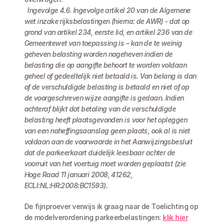
 Ingevolge 4.6. Ingevolge artikel 20 van de Algemene 
wet inzake rijksbelastingen (hierna: de AWR) - dat op 
grond van artikel 234, eerste lid, en artikel 236 van de 
Gemeentewet van toepassing is – kan de te weinig 
geheven belasting worden nageheven indien de 
belasting die op aangifte behoort te worden voldaan 
geheel of gedeeltelijk niet betaald is. Van belang is dan 
of de verschuldigde belasting is betaald en niet of op 
de voorgeschreven wijze aangifte is gedaan. Indien 
achteraf blijkt dat betaling van de verschuldigde 
belasting heeft plaatsgevonden is voor het opleggen 
van een naheffingsaanslag geen plaats, ook al is niet 
voldaan aan de voorwaarde in het Aanwijzingsbesluit 
dat de parkeerkaart duidelijk leesbaar achter de 
voorruit van het voertuig moet worden geplaatst (zie 
Hoge Raad 11 januari 2008, 41262, 
ECLI:NL:HR:2008:BC1593).
De fijnproever verwijs ik graag naar de Toelichting op 
de modelverordening parkeerbelastingen: 
klik hier