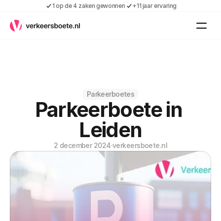
1 op de 4 zaken gewonnen
+11 jaar ervaring
Kennis
Vacatures
Over ons
Contact
Gratis boete indienen
Parkeerboetes
Parkeerboete in 
Inloggen
Contact
Leiden
Shop
2 december 2024
·
verkeersboete.nl
Over ons