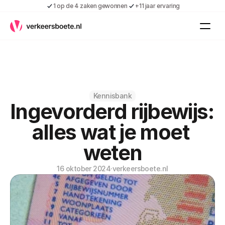
1 op de 4 zaken gewonnen
+11 jaar ervaring
Kennis
Vacatures
Over ons
Contact
Gratis boete indienen
Kennisbank
Ingevorderd rijbewijs: 
Inloggen
Contact
alles wat je moet 
Shop
weten
Over ons
16 oktober 2024
·
verkeersboete.nl