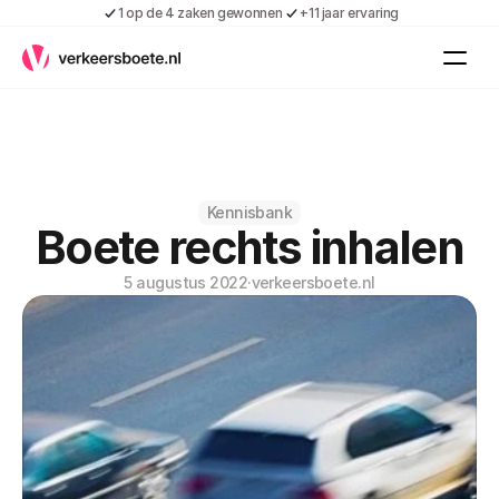
1 op de 4 zaken gewonnen
+11 jaar ervaring
Kennis
Vacatures
Over ons
Contact
Gratis boete indienen
Kennisbank
Boete rechts inhalen
Inloggen
Contact
5 augustus 2022
·
verkeersboete.nl
Shop
Over ons