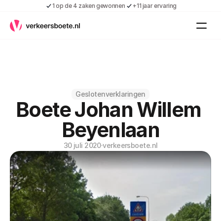
1 op de 4 zaken gewonnen
+11 jaar ervaring
Kennis
Vacatures
Over ons
Contact
Gratis boete indienen
Geslotenverklaringen
Boete Johan Willem 
Inloggen
Contact
Beyenlaan
Shop
30 juli 2020
·
verkeersboete.nl
Over ons