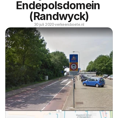
Endepolsdomein 
(Randwyck)
30 juli 2020
·
verkeersboete.nl