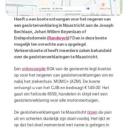
Heeft u een boete ontvangen voor het negeren van 
een geslotenverklaring in Maastricht aan de Joseph 
Bechlaan, Johan Willem Beyenlaan of 
Endepolsdomein (
Randwyck
)? Dan is deze boete 
mogelijk ten onrechte aan u opgelegd. 
Verkeersboete.nl heeft meerdere zaken behandeld 
over de geslotenverklaringen te Maastricht.
Een 
onbevoegde
 BOA van de gemeente legt boetes 
op voor het negeren van geslotenverklaringen om en 
nabij het ziekenhuis  MUMC+ (AZM). De boete 
ontvangt u van het CJIB en bedraagt € 149.00  Het 
gaat om feitcode R559, handelen in strijd met een 
geslotenverklaring voor alle motorvoertuigen.
De geslotenverklaringen te Maastricht 
rijzen
 de pan 
uit en schieten duidelijk zijn doel voorbij. Het lijkt er 
op dat het doel momenteel met name is gelegen in 