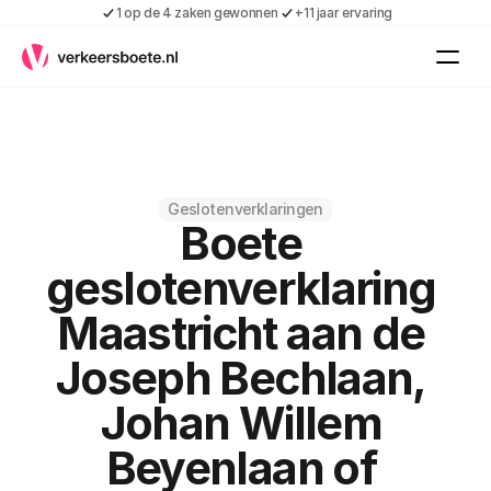
1 op de 4 zaken gewonnen
+11 jaar ervaring
Kennis
Vacatures
Over ons
Contact
Gratis boete indienen
Geslotenverklaringen
Boete 
Inloggen
Contact
geslotenverklaring 
Shop
Maastricht aan de 
Over ons
Joseph Bechlaan, 
Johan Willem 
Beyenlaan of 