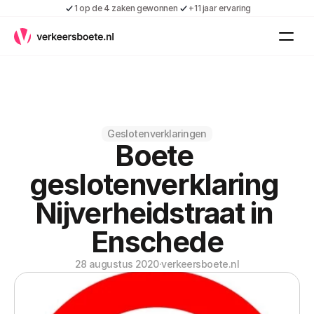
1 op de 4 zaken gewonnen
+11 jaar ervaring
Kennis
Vacatures
Over ons
Contact
Gratis boete indienen
Geslotenverklaringen
Boete 
Inloggen
Contact
geslotenverklaring 
Shop
Nijverheidstraat in 
Over ons
Enschede
28 augustus 2020
·
verkeersboete.nl