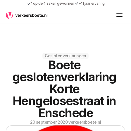
1 op de 4 zaken gewonnen
+11 jaar ervaring
Kennis
Vacatures
Over ons
Contact
Gratis boete indienen
Geslotenverklaringen
Boete 
Inloggen
Contact
geslotenverklaring 
Shop
Korte 
Over ons
Hengelosestraat in 
Enschede
20 september 2020
·
verkeersboete.nl