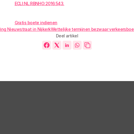
ECLI:NL:RBNHO:2016:543.
Gratis boete indienen
ing Nieuwstraat in Nijkerk
Wettelijke termijnen bezwaar verkeersbo
Deel artikel