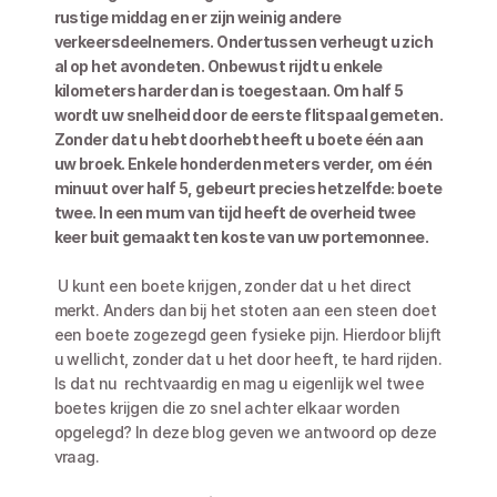
rustige middag en er zijn weinig andere 
verkeersdeelnemers. Ondertussen verheugt u zich 
al op het avondeten. Onbewust rijdt u enkele 
kilometers harder dan is toegestaan. Om half 5 
wordt uw snelheid door de eerste flitspaal gemeten. 
Zonder dat u hebt doorhebt heeft u boete één aan 
uw broek. Enkele honderden meters verder, om één 
minuut over half 5, gebeurt precies hetzelfde: boete 
twee. In een mum van tijd heeft de overheid twee 
keer buit gemaakt ten koste van uw portemonnee.
 U kunt een boete krijgen, zonder dat u het direct 
merkt. Anders dan bij het stoten aan een steen doet 
een boete zogezegd geen fysieke pijn. Hierdoor blijft 
u wellicht, zonder dat u het door heeft, te hard rijden. 
Is dat nu  rechtvaardig en mag u eigenlijk wel twee 
boetes krijgen die zo snel achter elkaar worden 
opgelegd? In deze blog geven we antwoord op deze 
vraag.  