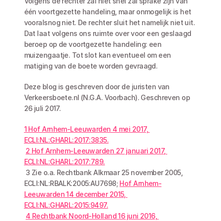
Volgens de rechter zal niet snel zal sprake zijn van 
één voortgezette handeling, maar onmogelijk is het 
vooralsnog niet. De rechter sluit het namelijk niet uit. 
Dat laat volgens ons ruimte over voor een geslaagd 
beroep op de voortgezette handeling: een 
muizengaatje. Tot slot kan eventueel om een 
matiging van de boete worden gevraagd. 
Deze blog is geschreven door de juristen van 
Verkeersboete.nl (N.G.A. Voorbach). Geschreven op 
26 juli 2017.
1 Hof Arnhem-Leeuwarden 4 mei 2017, 
ECLI:NL:GHARL:2017:3835.
2 Hof Arnhem-Leeuwarden 27 januari 2017, 
ECLI:NL:GHARL:2017:789.
 3 Zie o.a. Rechtbank Alkmaar 25 november 2005, 
ECLI:NL:RBALK:2005:AU7698; 
Hof Arnhem-
Leeuwarden 14 december 2015, 
ECLI:NL:GHARL:2015:9497.
4 Rechtbank Noord-Holland 16 juni 2016, 