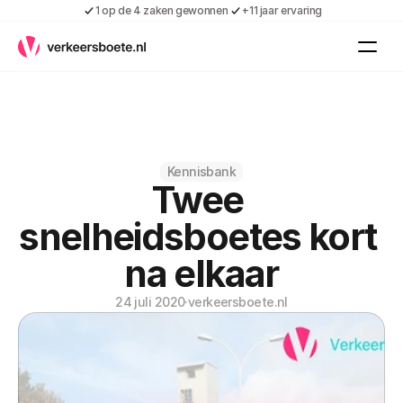
1 op de 4 zaken gewonnen
+11 jaar ervaring
Kennis
Vacatures
Over ons
Contact
Gratis boete indienen
Kennisbank
Twee 
Inloggen
Contact
snelheidsboetes kort 
Shop
na elkaar
Over ons
24 juli 2020
·
verkeersboete.nl