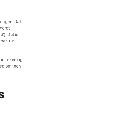
engen. Dat 
wordt 
). Dat is 
per uur 
in rekening 
ed om toch 
 