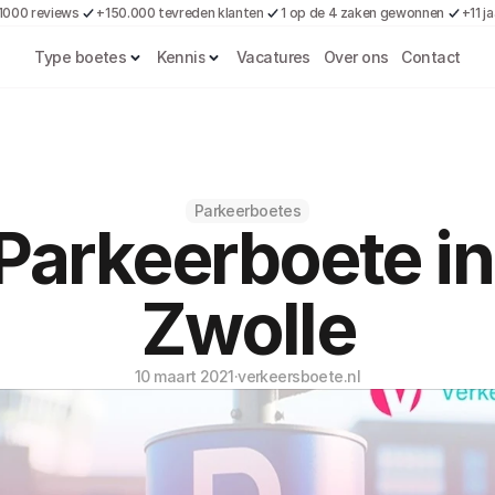
1000 reviews
+150.000 tevreden klanten
1 op de 4 zaken gewonnen
+11 j
Type boetes
Kennis
Vacatures
Over ons
Contact
Parkeerboetes
Parkeerboete in 
Zwolle
10 maart 2021
·
verkeersboete.nl