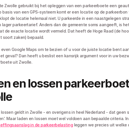
 Zwolle gebruikt bij het opleggen van een parkeerboete een geaut
 basis van een GPS-systeem komt er een locatie op de parkeerbon t
lopt de locatie helemaal niet. U parkeerde in een naastgelegen stra
n lager parkeertarief. Anders dan de gemeente soms aangeeft, is het
dat de exacte locatie wordt vermeld. Dat heeft de Hoge Raad (de hoo
it soort zaken) bepaald. 
d even Google Maps om te bezien of u voor de juiste locatie bent aa
 het geval? Dan heeft u beslist een kansrijk argument voor in uw bez
boete uit Zwolle. 
n en lossen parkeerboet
lle
 lossen geldt in Zwolle - en overigens in heel Nederland - dat geen s
en'. Maar laden en lossen moet wel voldoen aan bepaalde criteria. In 
effingsaanslag in de parkeerbelasting
 leggen we precies uit welke cr