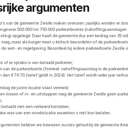
srijke argumenten
's van de gemeente Zwolle maken overuren: jaarlijks worden er door
ngeveer 500.000 tot 750.000 parkeerboetes (naheffingsaanslagen 
sting) opgelegd. Daar haalt de gemeente dus een bedrag van 35 mil
 mag, maar als burger moet u kritisch beoordelen of de parkeerboete
 de wet- en regelgeving. Beoordeel bij iedere parkeerboete Zwolle o
 is of er sprake is van betaald parkeren;
n van de parkeerboete (formeel: naheffingsaanslag in de parkeerbela
n dan € 76.70 (tarief geldt in 2024). Het tarief wordt ieder jaar verh
slag de juiste locatie staat vermeld;
n en lossen of in- en uitstappen mag de gemeente Zwolle geen parke
;
t betaald met een verkeerd kenteken;
rake was van een noodsituatie waardoor u niet kon betalen.
rgumenten hebben we bewezen succes gehad bij de gemeente Ams