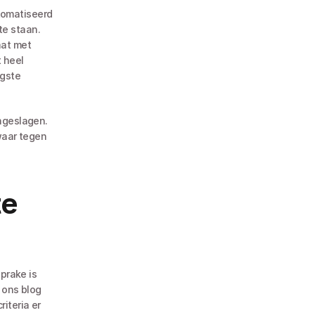
omatiseerd 
e staan. 
at met 
 heel 
gste 
ngeslagen. 
waar tegen 
e 
prake is 
ons blog 
iteria er 