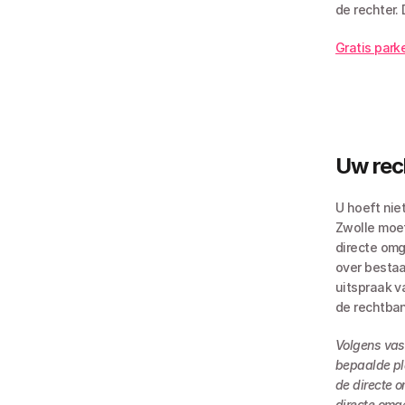
de rechter.
Gratis park
Uw rec
U hoeft nie
Zwolle moet
directe omg
over bestaa
uitspraak v
de rechtba
Volgens vas
bepaalde pla
de directe o
directe omge