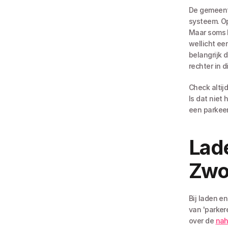
De gemeente
systeem. Op
Maar soms k
wellicht ee
belangrijk 
rechter in d
Check altij
Is dat niet
een parkeer
Lade
Zwo
Bij laden en
van 'parker
over de 
nah