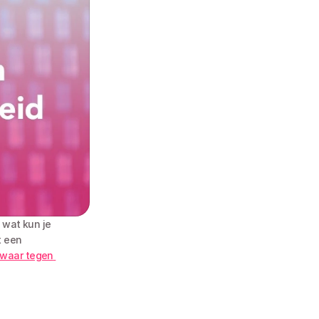
 wat kun je 
 een 
waar tegen 