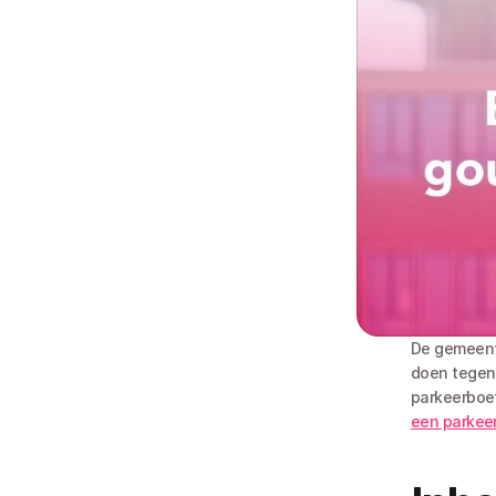
De gemeente 
doen tegen
parkeerboet
een parkee