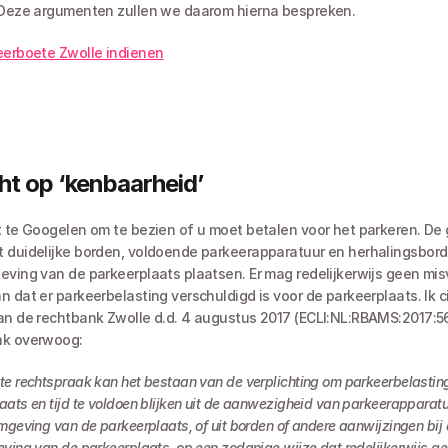
 Deze argumenten zullen we daarom hierna bespreken. 
eerboete Zwolle indienen
ht op ‘kenbaarheid’
t te Googelen om te bezien of u moet betalen voor het parkeren. De
 duidelijke borden, voldoende parkeerapparatuur en herhalingsborde
eving van de parkeerplaats plaatsen. Er mag redelijkerwijs geen mis
n dat er parkeerbelasting verschuldigd is voor de parkeerplaats. Ik ci
an de rechtbank Zwolle d.d. 4 augustus 2017 (ECLI:NL:RBAMS:2017:56
nk overwoog:
te rechtspraak kan het bestaan van de verplichting om parkeerbelasting
ats en tijd te voldoen blijken uit de aanwezigheid van parkeerapparatuur 
mgeving van de parkeerplaats, of uit borden of andere aanwijzingen bij of
ving van de parkeerplaats, op een zodanige wijze dat redelijkerwijs ge