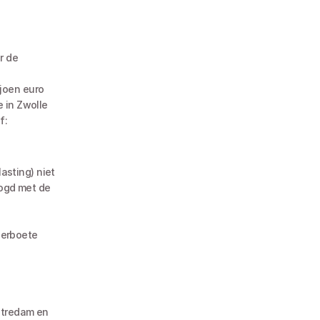
 de 
joen euro 
 in Zwolle 
f:
sting) niet 
oogd met de 
erboete 
tredam en 