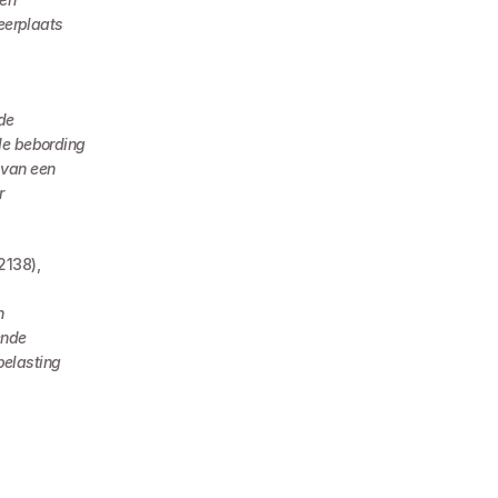
eerplaats
e 
de bebording 
 van een 
 
138), 
 
nde 
elasting 