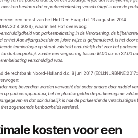
 over kan bestaan dat er parkeerbelasting verschuldigd is voor de park
veneens een arrest van het Hof Den Haag d.d. 13 augustus 2014 
HDHA:2014:3024), waarin het Hof overwoog:
erschuldigdheid van parkeerbelasting in de Verordening, de bijbehorend
l en het Aanwijzingsbesluit op juiste wijze is geformuleerd, is het door 
eerde terminologie op straat volstrekt onduidelijk dat voor het parkeren
 tandartsenpraktijk zonder een vergunning tussen 16.00 uur en 22.00 uur
erenbelasting verschuldigd was.
nd de rechtbank Noord-Holland d.d. 8 juni 2017 (ECLI:NL:RBNNE:2017:2
verwogen:
rder mag bovendien worden verwacht dat onder andere door middel van
n op parkeerapparatuur, het ter plaatse geldende parkeerregime voldoe
 aangegeven en dat ook duidelijk is hoe de parkeerder de verschuldigde b
 (het zogenoemde kenbaarheidsvereiste).
male kosten voor een 