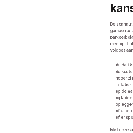
kan
De scanauto
gemeente o
parkeerbela
mee op. Dat
voldoet aan
duidelijk
de koste
hoger zij
inflatie;
op de aan
bij lade
opleggen
of u heb
of er sp
Met deze a