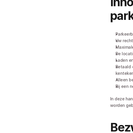
Inh
par
Parkeerb
Uw recht
Maximale
De locat
Laden en
Betaald 
kenteke
Alleen be
Bij een 
In deze han
worden gebr
Bezw