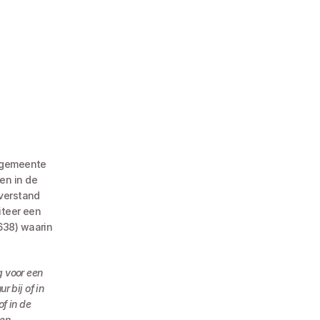
 gemeente 
n in de 
verstand 
teer een 
38) waarin 
 voor een 
bij of in 
 in de 
en 