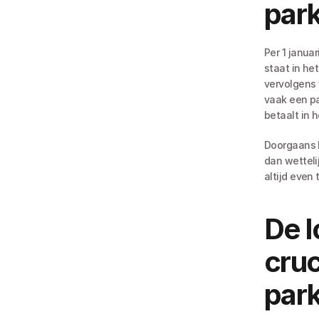
park
Per 1 janua
staat in het
vervolgens 
vaak een pa
betaalt in h
Doorgaans b
dan wetteli
altijd even 
De l
cruc
park