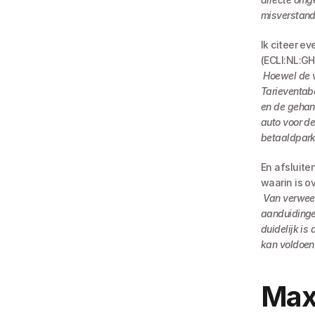
misverstand
Ik citeer e
(ECLI:NL:G
Hoewel de v
Tarieventabe
en de gehant
auto voor de
betaaldpark
En afsluite
waarin is o
Van verwee
aanduidinge
duidelijk is
kan voldoen
Maxi