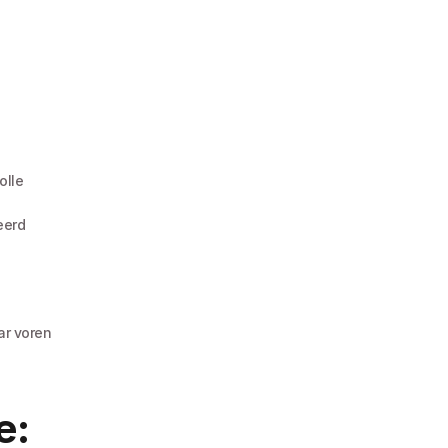
olle
erd 
r voren 
: 