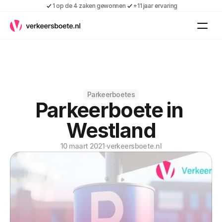
1 op de 4 zaken gewonnen
+11 jaar ervaring
Kennis
Vacatures
Over ons
Contact
Gratis boete indienen
Parkeerboetes
Parkeerboete in 
Inloggen
Contact
Westland
Shop
10 maart 2021
·
verkeersboete.nl
Over ons