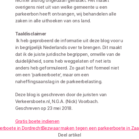
rechter alsnog ongedaan gemaakt. Het maakt 
overigens niet uit van welke gemeente u een 
parkeerbon heeft ontvangen, wij behandelen alle 
zaken in alle uithoeken van ons land.
Taaldisclaimer
 Ik heb geprobeerd de informatie uit deze blog voor u 
in begrijpelijk Nederlands over te brengen. Dit maakt 
dat ik de juiste juridische begrippen, omwille van de 
duidelijkheid, soms heb weggelaten of net iets 
anders heb geformuleerd. Zo gaat het formeel niet 
om een ‘parkeerboete’, maar om een 
naheffingsaanslag in de parkeerbelasting.
Deze blog is geschreven door de juristen van 
Verkeersboete.nl, N.G.A. (Nick) Voorbach. 
Geschreven op 23 mei 2018. 
Gratis boete indienen
eerboete in Dordrecht
Bezwaar maken tegen een parkeerboete in Zaa
Deel artikel