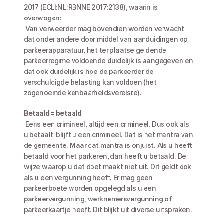
2017 (ECLI:NL:RBNNE:2017:2138), waarin is 
overwogen:
 Van verweerder mag bovendien worden verwacht 
dat onder andere door middel van aanduidingen op 
parkeerapparatuur, het ter plaatse geldende 
parkeerregime voldoende duidelijk is aangegeven en 
dat ook duidelijk is hoe de parkeerder de 
verschuldigde belasting kan voldoen (het 
zogenoemde kenbaarheidsvereiste).
Betaald = betaald
 Eens een crimineel, altijd een crimineel. Dus ook als 
u betaalt, blijft u een crimineel. Dat is het mantra van 
de gemeente. Maar dat mantra is onjuist. Als u heeft 
betaald voor het parkeren, dan heeft u betaald. De 
wijze waarop u dat doet maakt niet uit. Dit geldt ook 
als u een vergunning heeft. Er mag geen 
parkeerboete worden opgelegd als u een 
parkeervergunning, werknemersvergunning of 
parkeerkaartje heeft. Dit blijkt uit diverse uitspraken.