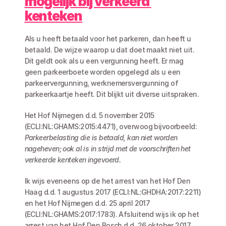
mogelijk bij verkeerd 
kenteken
Als u heeft betaald voor het parkeren, dan heeft u 
betaald. De wijze waarop u dat doet maakt niet uit. 
Dit geldt ook als u een vergunning heeft. Er mag 
geen parkeerboete worden opgelegd als u een 
parkeervergunning, werknemersvergunning of 
parkeerkaartje heeft. Dit blijkt uit diverse uitspraken.
Het Hof Nijmegen d.d. 5 november 2015 
(ECLI:NL:GHAMS:2015:4471), overwoog bijvoorbeeld: 
Parkeerbelasting die is betaald, kan niet worden 
nageheven; ook al is in strijd met de voorschriften het 
verkeerde kenteken ingevoerd.
Ik wijs eveneens op de het arrest van het Hof Den 
Haag d.d. 1 augustus 2017 (ECLI:NL:GHDHA:2017:2211) 
en het Hof Nijmegen d.d. 25 april 2017 
(ECLI:NL:GHAMS:2017:1783). Afsluitend wijs ik op het 
arrest van het Hof Den Bosch d.d. 26 oktober 2017 