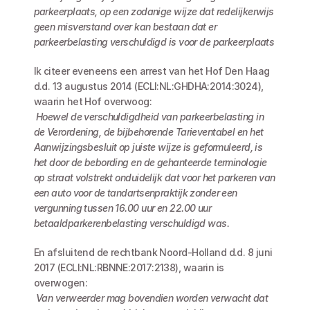
parkeerplaats, op een zodanige wijze dat redelijkerwijs 
geen misverstand over kan bestaan dat er 
parkeerbelasting verschuldigd is voor de parkeerplaats
Ik citeer eveneens een arrest van het Hof Den Haag 
d.d. 13 augustus 2014 (ECLI:NL:GHDHA:2014:3024), 
waarin het Hof overwoog:
Hoewel de verschuldigdheid van parkeerbelasting in 
de Verordening, de bijbehorende Tarieventabel en het 
Aanwijzingsbesluit op juiste wijze is geformuleerd, is 
het door de bebording en de gehanteerde terminologie 
op straat volstrekt onduidelijk dat voor het parkeren van 
een auto voor de tandartsenpraktijk zonder een 
vergunning tussen 16.00 uur en 22.00 uur 
betaaldparkerenbelasting verschuldigd was.
En afsluitend de rechtbank Noord-Holland d.d. 8 juni 
2017 (ECLI:NL:RBNNE:2017:2138), waarin is 
overwogen:
Van verweerder mag bovendien worden verwacht dat 