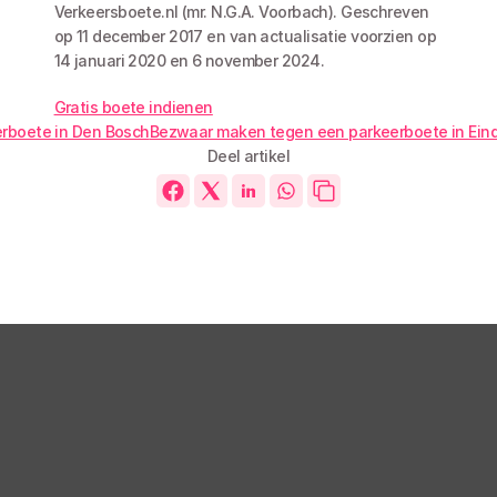
Verkeersboete.nl (mr. N.G.A. Voorbach). Geschreven 
op 11 december 2017 en van actualisatie voorzien op 
14 januari 2020 en 6 november 2024. 
Gratis boete indienen
erboete in Den Bosch
Bezwaar maken tegen een parkeerboete in Ein
Deel artikel