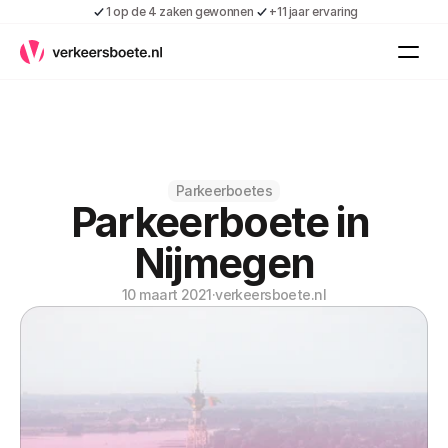
1 op de 4 zaken gewonnen
+11 jaar ervaring
Kennis
Vacatures
Over ons
Contact
Gratis boete indienen
Parkeerboetes
Parkeerboete in 
Inloggen
Contact
Nijmegen
Shop
10 maart 2021
·
verkeersboete.nl
Over ons