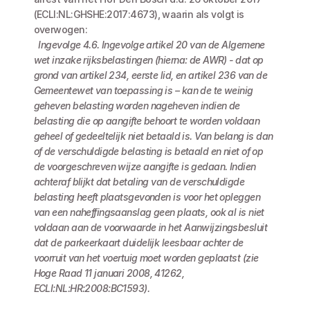
(ECLI:NL:GHSHE:2017:4673), waarin als volgt is 
overwogen:
 Ingevolge 4.6. Ingevolge artikel 20 van de Algemene 
wet inzake rijksbelastingen (hierna: de AWR) - dat op 
grond van artikel 234, eerste lid, en artikel 236 van de 
Gemeentewet van toepassing is – kan de te weinig 
geheven belasting worden nageheven indien de 
belasting die op aangifte behoort te worden voldaan 
geheel of gedeeltelijk niet betaald is. Van belang is dan 
of de verschuldigde belasting is betaald en niet of op 
de voorgeschreven wijze aangifte is gedaan. Indien 
achteraf blijkt dat betaling van de verschuldigde 
belasting heeft plaatsgevonden is voor het opleggen 
van een naheffingsaanslag geen plaats, ook al is niet 
voldaan aan de voorwaarde in het Aanwijzingsbesluit 
dat de parkeerkaart duidelijk leesbaar achter de 
voorruit van het voertuig moet worden geplaatst (zie 
Hoge Raad 11 januari 2008, 41262, 
ECLI:NL:HR:2008:BC1593).