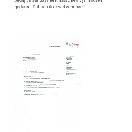
bedrijf, maar dat heeft misschien vijf minuten 
geduurd. Dat heb ik er wel voor over.' 