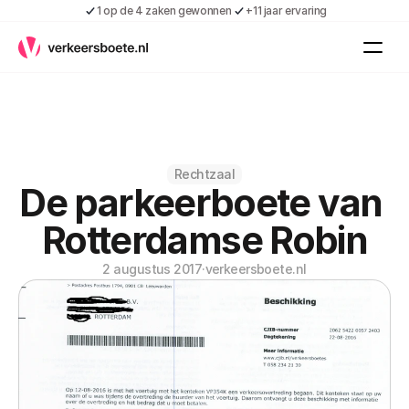
1 op de 4 zaken gewonnen
+11 jaar ervaring
Kennis
Vacatures
Over ons
Contact
Gratis boete indienen
Rechtzaal
De parkeerboete van 
Inloggen
Contact
Rotterdamse Robin
Shop
2 augustus 2017
·
verkeersboete.nl
Over ons