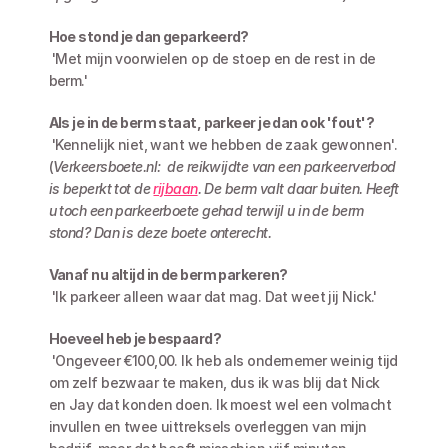
Hoe stond je dan geparkeerd?
 'Met mijn voorwielen op de stoep en de rest in de 
berm.'
Als je in de berm staat, parkeer je dan ook 'fout'?
 'Kennelijk niet, want we hebben de zaak gewonnen'. 
(
Verkeersboete.nl:  de reikwijdte van een parkeerverbod 
is beperkt tot de 
rijbaan
. De berm valt daar buiten. Heeft 
u toch een parkeerboete gehad terwijl u in de berm 
stond? Dan is deze boete onterecht. 
Vanaf nu altijd in de berm parkeren?
 'Ik parkeer alleen waar dat mag. Dat weet jij Nick.'
Hoeveel heb je bespaard?
 'Ongeveer €100,00. Ik heb als ondernemer weinig tijd 
om zelf bezwaar te maken, dus ik was blij dat Nick 
en Jay dat konden doen. Ik moest wel een volmacht 
invullen en twee uittreksels overleggen van mijn 