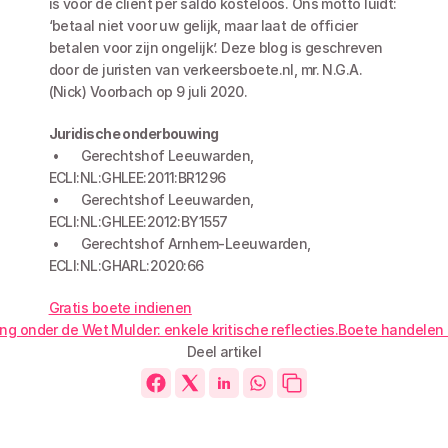
is voor de cliënt per saldo kosteloos. Ons motto luidt: 
‘betaal niet voor uw gelijk, maar laat de officier 
betalen voor zijn ongelijk’. Deze blog is geschreven 
door de juristen van verkeersboete.nl, mr. N.G.A. 
(Nick) Voorbach op 9 juli 2020.
Juridische onderbouwing
 •	Gerechtshof Leeuwarden, 
ECLI:NL:GHLEE:2011:BR1296
 •	Gerechtshof Leeuwarden, 
ECLI:NL:GHLEE:2012:BY1557
 •	Gerechtshof Arnhem-Leeuwarden, 
ECLI:NL:GHARL:2020:66
Gratis boete indienen
g onder de Wet Mulder: enkele kritische reflecties.
Boete handelen i
Deel artikel