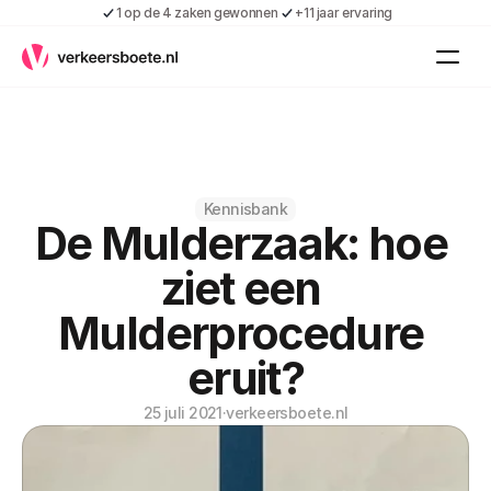
1 op de 4 zaken gewonnen
+11 jaar ervaring
Kennis
Vacatures
Over ons
Contact
Gratis boete indienen
Kennisbank
De Mulderzaak: hoe 
Inloggen
Contact
ziet een 
Shop
Mulderprocedure 
Over ons
eruit?
25 juli 2021
·
verkeersboete.nl