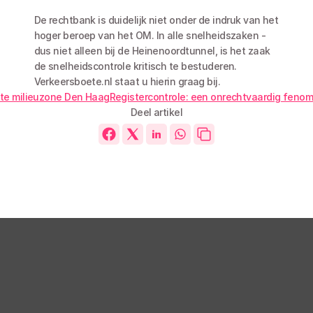
De rechtbank is duidelijk niet onder de indruk van het 
hoger beroep van het OM. In alle snelheidszaken - 
dus niet alleen bij de Heinenoordtunnel, is het zaak 
de snelheidscontrole kritisch te bestuderen. 
Verkeersboete.nl staat u hierin graag bij.
ete milieuzone Den Haag
Registercontrole: een onrechtvaardig fenom
Deel artikel