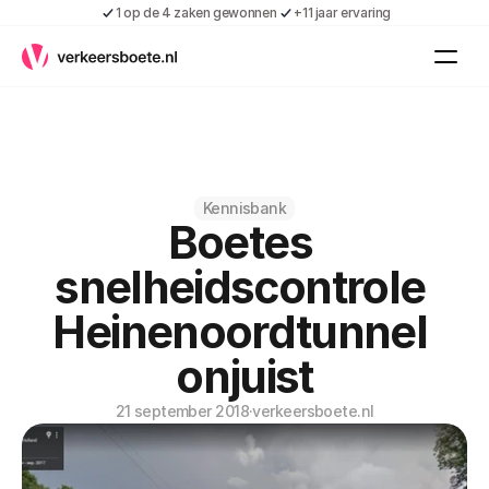
1 op de 4 zaken gewonnen
+11 jaar ervaring
Kennis
Vacatures
Over ons
Contact
Gratis boete indienen
Kennisbank
Boetes 
Inloggen
Contact
snelheidscontrole 
Shop
Heinenoordtunnel 
Over ons
onjuist
21 september 2018
·
verkeersboete.nl