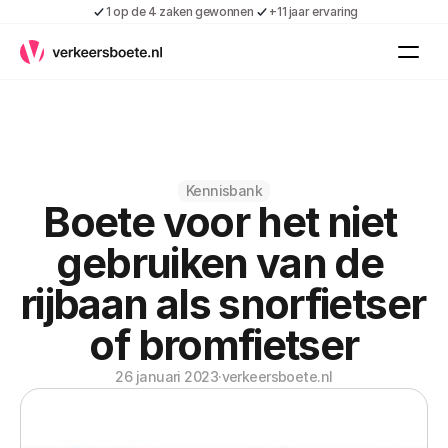
1 op de 4 zaken gewonnen
+11 jaar ervaring
Kennis
Vacatures
Over ons
Contact
Gratis boete indienen
Kennisbank
Boete voor het niet 
Inloggen
Contact
gebruiken van de 
Shop
rijbaan als snorfietser 
Over ons
of bromfietser
26 januari 2023
·
verkeersboete.nl