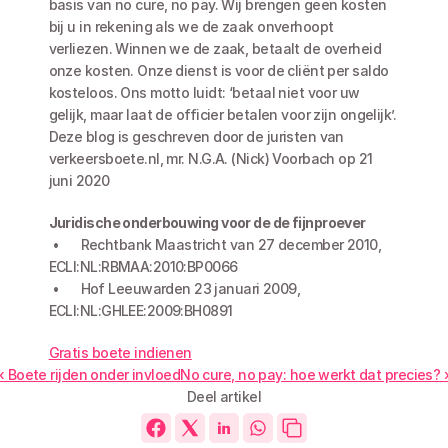
basis van no cure, no pay. Wij brengen geen kosten 
bij u in rekening als we de zaak onverhoopt 
verliezen. Winnen we de zaak, betaalt de overheid 
onze kosten. Onze dienst is voor de cliënt per saldo 
kosteloos. Ons motto luidt: ‘betaal niet voor uw 
gelijk, maar laat de officier betalen voor zijn ongelijk’. 
Deze blog is geschreven door de juristen van 
verkeersboete.nl, mr. N.G.A. (Nick) Voorbach op 21 
juni 2020
Juridische onderbouwing voor de de fijnproever
 •	Rechtbank Maastricht van 27 december 2010, 
ECLI:NL:RBMAA:2010:BP0066
 •	Hof Leeuwarden 23 januari 2009, 
ECLI:NL:GHLEE:2009:BH0891
Gratis boete indienen
‹ Boete rijden onder invloed
No cure, no pay: hoe werkt dat precies? 
Deel artikel