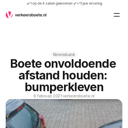
1 op de 4 zaken gewonnen
+11 jaar ervaring
Kennis
Vacatures
Over ons
Contact
Gratis boete indienen
Kennisbank
Boete onvoldoende 
Inloggen
Contact
afstand houden: 
Shop
bumperkleven
Over ons
8 februari 2021
·
verkeersboete.nl