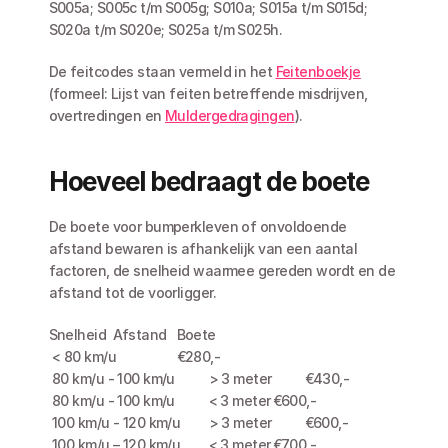
S005a; S005c t/m S005g; S010a; S015a t/m S015d; 
S020a t/m S020e; S025a t/m S025h.
De feitcodes staan vermeld in het 
Feitenboekje
(formeel: Lijst van feiten betreffende misdrijven, 
overtredingen en 
Muldergedragingen
). 
Hoeveel bedraagt de boete
De boete voor bumperkleven of onvoldoende 
afstand bewaren is afhankelijk van een aantal 
factoren, de snelheid waarmee gereden wordt en de 
afstand tot de voorligger. 
Snelheid	Afstand	Boete
 < 80 km/u		€280,-
 80 km/u - 100 km/u	> 3 meter	€430,-
 80 km/u - 100 km/u	< 3 meter	€600,-
 100 km/u - 120 km/u	> 3 meter	€600,-
 100 km/u – 120 km/u	< 3 meter	€700,-